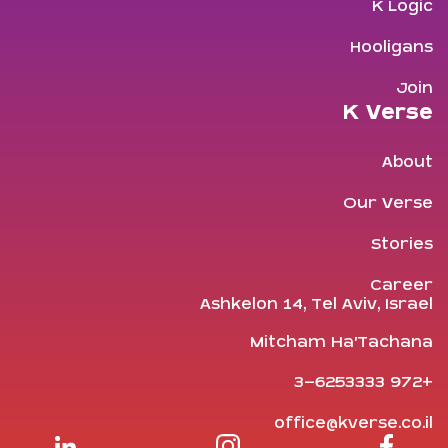
K Logic
Hooligans
Join
K Verse
About
Our Verse
Stories
Career
Ashkelon 14, Tel Aviv, Israel
Mitcham Ha'Tachana
+972 3-6253333
office@kverse.co.il