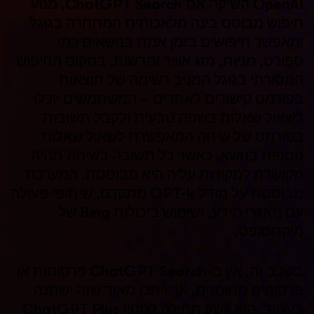
OpenAI השיקה את ChatGPT Search, מנוע
חיפוש מבוסס בינה מלאכותית המתחרה בגוגל
ומאפשר חיפושים בזמן אמת בנושאים כמו
ספורט, מניות, מזג אוויר וחדשות. במקום החיפוש
המסורתי בגוגל המניב רשימה של תוצאות
בפורמט קישורים לאתרים – המשתמשים יוכלו
לשאול שאלות בשפה טבעית ולקבל תשובות
בפורמט של שיחה המאפשרת לשאול שאלות
נוספות בנושא, כאשר כל תשובה בשיחה תהיה
מקושרת למקורות עליה היא מבוססת. המערכת
מבוססת על מודל GPT-4 מתקדם, שיתופי פעולה
עם מאגרי מידע, ושימוש ביכולות Bing של
מיקרוסופט.
בשלב זה, אין ב-ChatGPT Search פרסומות או
פרסומים ממומנים, אך ייתכן מאוד שזה ישתנה
בעתיד. הוא יושק תחילה למנויי ChatGPT Plus