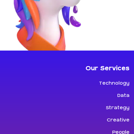
Our Services
Technology
Data
Strategy
Creative
People