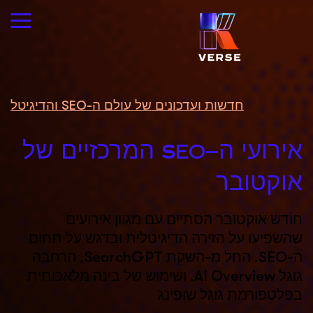
חדשות ועדכונים של עולם ה-SEO והדיגיטל
אירועי ה-SEO המרכזיים של
אוקטובר
חודש אוקטובר הסתיים עם מגוון אירועים
שהשפיעו על הזירה הדיגיטלית ובדגש על תחום
ה-SEO. החל מ-השקת SearchGPT, הרחבה
גוגל AI Overview, ושימוש של בינה מלאכותית
בפלטפורמת גוגל שופינג