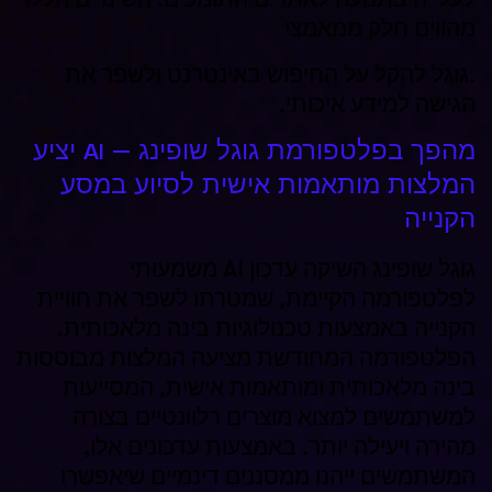
מהווים חלק ממאמצי
.גוגל להקל על החיפוש באינטרנט ולשפר את
הגישה למידע איכותי.
מהפך בפלטפורמת גוגל שופינג –
AI יציע
המלצות מותאמות אישית לסיוע במסע
הקנייה
גוגל שופינג השיקה עדכון AI משמעותי
לפלטפורמה הקיימת, שמטרתו לשפר את חוויית
הקנייה באמצעות טכנולוגיות בינה מלאכותית.
הפלטפורמה המחודשת מציעה המלצות מבוססות
בינה מלאכותית ומותאמות אישית, המסייעות
למשתמשים למצוא מוצרים רלוונטיים בצורה
מהירה ויעילה יותר. באמצעות עדכונים אלו,
המשתמשים ייהנו ממסננים דינמיים שיאפשרו