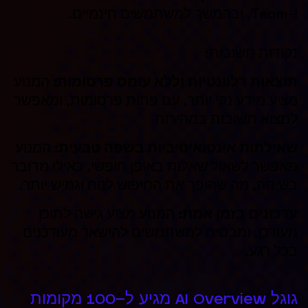
ו-Team, ובהמשך למשתמשים חינמיים.
נקודות חשובות:
תוצאות רלוונטיות וללא עומס פרסומות:
המנוע
מציע מידע נקי יותר, עם פחות פרסומות, ומאפשר
למצוא תשובות במהירות
שאילתות אינטואיטיביות בשפה טבעית:
המנוע
מאפשר לשאול שאלות באופן חופשי, כאילו מדובר
בשיחה, מה שהופך את החיפוש לנוח וגמיש יותר.
עדכונים בזמן אמת:
המנוע מציע גישה לתוכן
מעודכן, ומבטיח למשתמשים להישאר מעודכנים
בכל רגע.
גוגל AI Overview מגיע ל-100 מקומות