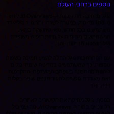
נוספים ברחבי העולם
גוגל מרחיבה את תכונת ה-AI Overviews ליותר
מ-100 מדינות, במטרה לשרת יותר מ-1 מיליארד
משתמשים בכל חודש. מאז שהושקה במאי,
המשתמשים מדווחים על חווית חיפוש משופרת
ועל תוצאות מדויקות יותר.
עם ההתרחבות גוגל החלה להציע תמיכה בשפות
נוספות, כך שמשתמשים במדינות שונות יכולים
ליהנות מהתכונה בשפתם המועדפת. התקדמות
זאת מעודדת גולשים לחקור תכנים שונים בקלות
רבה יותר.
בנוסף, גוגל מחזקת את הקישורים לאתרים
רלוונטיים בתוך ה-AI Overviews, מה שמוביל
לעלייה בתנועה לאתרים התומכים. השינויים הללו