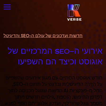
חדשות ועדכונים של עולם ה-SEO והדיגיטל
אירועי ה-SEO המרכזיים של
אוגוסט וכיצד הם השפיעו
חודש אוגוסט הסתיים עם מגוון אירועים שהשפיעו
על הזירה הדיגיטלית ובדגש על תחום ה-SEO.
החל מ-פונקציות AI חדשות שגוגל הכניסה לתוך
דפדפן החיפוש, הוספת ,גילויים חדשים מתוך
מסמך גוגל שהודלף, ועדכון אלגוריתם נוסף למנוע