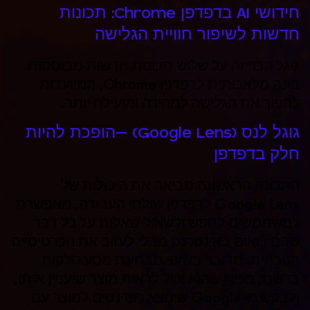
חידושי AI בדפדפן Chrome: תכונות
חדשות לשיפור חוויית הגלישה
גוגל הכריזה על שלוש תכונות חדשות מבוססות
בינה מלאכותית לדפדפן Chrome, המיועדות
להפוך את הגלישה למהירה ומועילה יותר.
גוגל לנס (Google Lens) –הופכת להיות
חלק בדפדפן
התכונה הראשונה
מביאה את היכולות של
Google Lens לדפדפן שולחן העבודה, מאפשרת
למשתמשים לחפש ולשאול שאלות על כל דבר
שהם רואים באינטרנט מבלי לעזוב את הכרטיסייה
הנוכחית. מדובר בשינוי מבחינת מסע הלקוח
ברשת, מכיוון שהוא יכול לראות מוצר שיעניין אותו,
ולבקש מ-Google שימצא רפרנסים למוצר עם