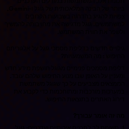
תכונות אלו, המשתמשות במודלים העדכניים
ביותר של הבינה המלאכותית של גוגל ו-Gemini,
צפויות להגיע בהדרגה בשבועות הקרובים
למשתמשים. גוגל מדגישה את מחויבותה להמשיך
ולשפר את חווית המשתמש.
גילויים חדשים בדליפת מסמכי גוגל על אלגוריתם
החיפוש : מה המשמעויות?
דליפת מסמכים פנימיים מגוגל חושפת מידע חדש
ומעניין על האופן שבו מנוע החיפוש
שלהם עובד.
הממצאים מצביעים על כך שגוגל משתמשת
במערכות מורכבות ומתוחכמות כדי לקבוע את
דירוג האתרים בתוצאות החיפוש.
מה זה אומר עבורך?
1. תשומת לב לתכנים איכותיים ועדכניים: גוגל