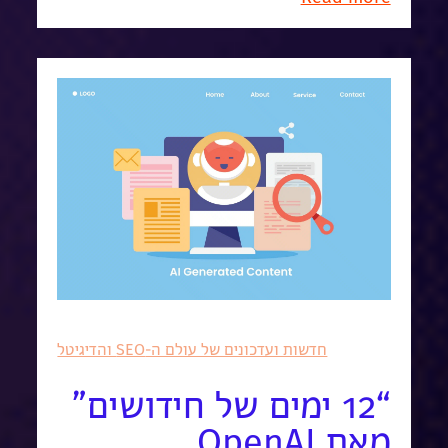
חדשות ועדכונים של עולם ה-SEO והדיגיטל
“12 ימים של חידושים”
מאת OpenAI