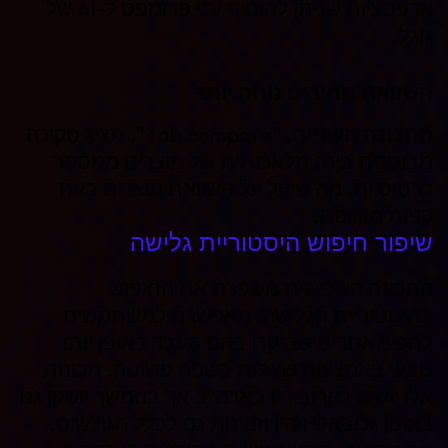
אדפטציות שניתן להוסיף ע"י פרומפט ל-AI של
גוגל.
השוואת מחירים נוחה יותר
התכונה השנייה
,
"Tab compare", תציג סקירה
מבוססת בינה מלאכותית של מוצרים ממספר
כרטיסיות, מה שיקל על השוואת מוצרים בעת
קניות מקוונות.
שיפור חיפוש היסטוריית גלישה
התכונה השלישית
משפרת את החיפוש
בהיסטוריית הגלישה, מאפשרת למשתמשים
לחפש אתרים שביקרו בהם בעבר באופן יותר
טבעי באמצעות שאלות בשפה פשוטה. תכונות
אלו יושקו בקרוב רק בארה"ב אך בהמשך יושקו גם
באופן גלובאלי ויהיו וזמינות גם לכלל הגולשים.